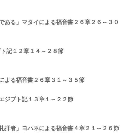
である」マタイによる福音書２６章２６～３０
プト記１２章１４～２８節
による福音書２６章３１～３５節
エジプト記１３章１～２２節
礼拝者」ヨハネによる福音書４章２１～２６節