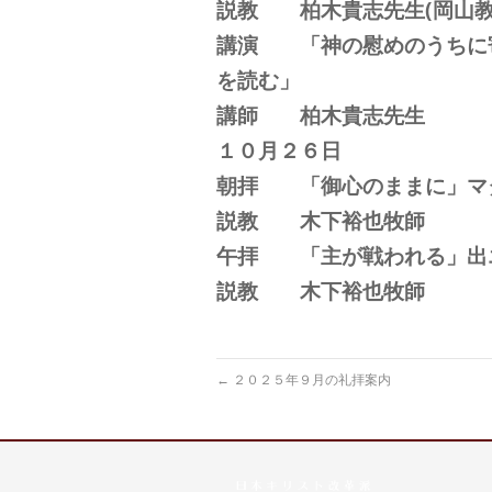
説教 柏木貴志先生(岡山教
講演 「神の慰めのうちに
を読む」
講師 柏木貴志先生
１０月２６日
朝拝 「御心のままに」マ
説教 木下裕也牧師
午拝 「主が戦われる」出
説教 木下裕也牧師
←
２０２５年９月の礼拝案内