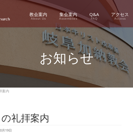
教会案内
集会案内
Q&A
アクセス
About Us
Assemblies
FAQ
Access
お知らせ
拝案内
月の礼拝案内
10月19日