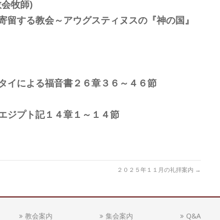
会牧師)
寄留する教会～アウグスティヌスの『神の国』
タイによる福音書２６章３６～４６節
エジプト記１４章１～１４節
２０２５年１１月の礼拝案内
→
教会案内
集会案内
Q&A