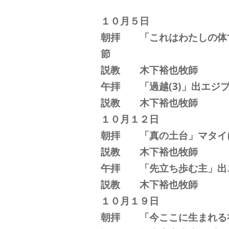
１０月５日
朝拝 「これはわたしの体
節
説教 木下裕也牧師
午拝 「過越(3)」出エジ
説教 木下裕也牧師
１０月１２日
朝拝 「真の土台」マタイ
説教 木下裕也牧師
午拝 「先立ち歩む主」出
説教 木下裕也牧師
１０月１９日
朝拝 「今ここに生まれる