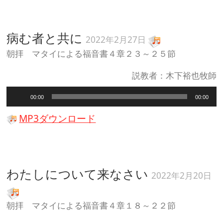
ー
ヤ
ー
病む者と共に
2022年2月27日
朝拝 マタイによる福音書４章２３～２５節
説教者：木下裕也牧師
音
00:00
00:00
声
プ
MP3ダウンロード
レ
ー
ヤ
ー
わたしについて来なさい
2022年2月20日
朝拝 マタイによる福音書４章１８～２２節