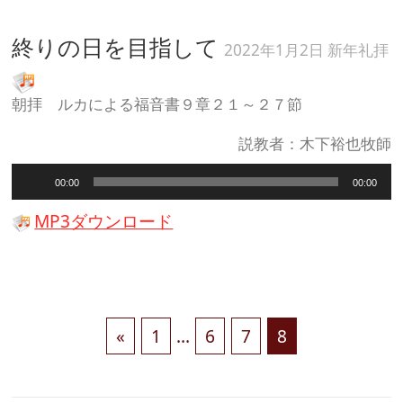
ヤ
ー
終りの日を目指して
2022年1月2日 新年礼拝
朝拝 ルカによる福音書９章２１～２７節
説教者：木下裕也牧師
音
00:00
00:00
声
プ
MP3ダウンロード
レ
ー
ヤ
ー
«
1
…
6
7
8