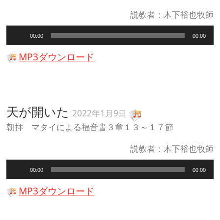
説教者：木下裕也牧師
音
00:00
00:00
声
プ
MP3ダウンロード
レ
ー
ヤ
ー
天が開いた
2022年1月9日
朝拝 マタイによる福音書３章１３～１７節
説教者：木下裕也牧師
音
00:00
00:00
声
プ
MP3ダウンロード
レ
ー