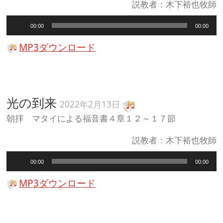
説教者：木下裕也牧師
音
00:00
00:00
声
プ
MP3ダウンロード
レ
ー
ヤ
ー
光の到来
2022年2月13日
朝拝 マタイによる福音書４章１２～１７節
説教者：木下裕也牧師
音
00:00
00:00
声
プ
MP3ダウンロード
レ
ー
ヤ