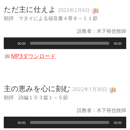
ー
ただ主に仕えよ
2022年2月6日
朝拝 マタイによる福音書４章８～１１節
説教者：木下裕也牧師
音
00:00
00:00
声
プ
MP3ダウンロード
レ
ー
ヤ
ー
主の恵みを心に刻む
2022年1月30日
朝拝 詩編１０３篇１～５節
説教者：木下裕也牧師
音
00:00
00:00
声