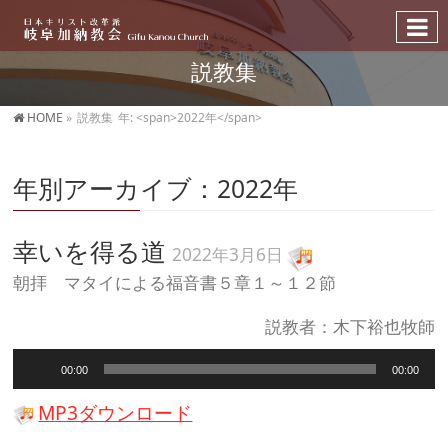
説教集
HOME
»
説教集
年: <span>2022年</span>
年別アーカイブ：2022年
幸いを得る道
2022年3月6日
朝拝 マタイによる福音書５章１～１２節
説教者：木下裕也牧師
音
00:00
00:00
声
プ
MP3ダウンロード
レ