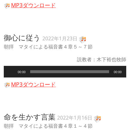
プ
MP3ダウンロード
レ
ー
ヤ
ー
御心に従う
2022年1月23日
朝拝 マタイによる福音書４章５～７節
説教者：木下裕也牧師
音
00:00
00:00
声
プ
MP3ダウンロード
レ
ー
ヤ
ー
命を生かす言葉
2022年1月16日
朝拝 マタイによる福音書４章１～４節